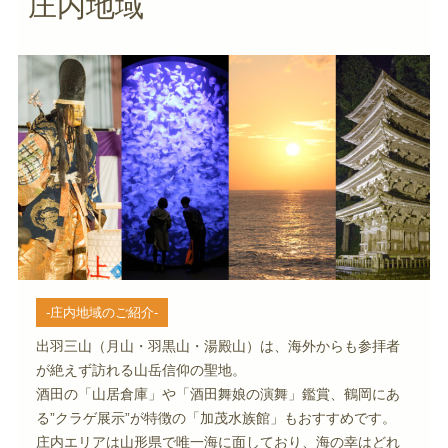
庄内地域
-庄内地域のご紹介-
出羽三山（月山・羽黒山・湯殿山）は、海外からも参拝者
が絶えず訪れる山岳信仰の聖地。
酒田の「山居倉庫」や「酒田舞娘の演舞」鑑賞、鶴岡にあ
る”クラゲ展示”が特徴の「加茂水族館」もおすすめです。
庄内エリアは山形県で唯一海に面しており、海の幸はどれ