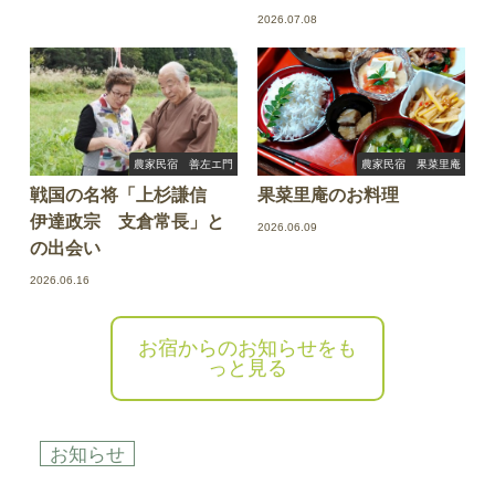
2026.07.08
農家民宿 善左エ門
農家民宿 果菜里庵
戦国の名将「上杉謙信
果菜里庵のお料理
伊達政宗 支倉常長」と
2026.06.09
の出会い
2026.06.16
お宿からのお知らせをも
っと見る
お知らせ