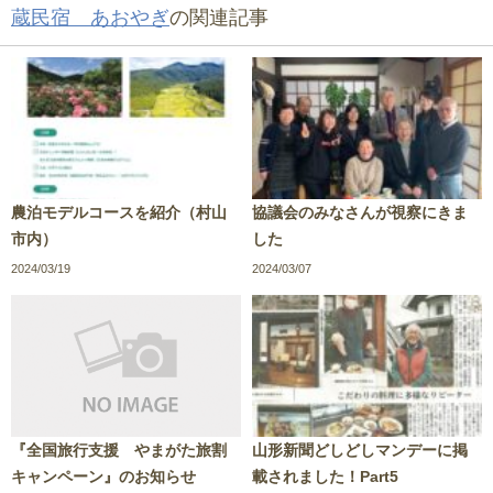
蔵民宿 あおやぎ
の関連記事
農泊モデルコースを紹介（村山
協議会のみなさんが視察にきま
市内）
した
2024/03/19
2024/03/07
『全国旅行支援 やまがた旅割
山形新聞どしどしマンデーに掲
キャンペーン』のお知らせ
載されました！Part5