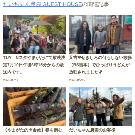
だいちゃん農園 GUEST HOUSE
の関連記事
TUY Nスタやまがたにて放映決
又吉❤せきしろの何もしない散歩
定7月10日午後6時15分からの放
（BS吉本）でひっぱりうどんが
送内です。
放映されました🎵
2026/07/08
2026/05/12
【やまがた的田舎旅】春を摘む
だいちゃん農園のお客様