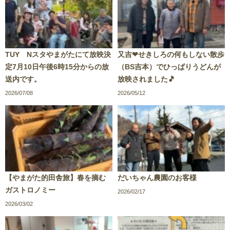
TUY Nスタやまがたにて放映決
又吉❤せきしろの何もしない散歩
定7月10日午後6時15分からの放
（BS吉本）でひっぱりうどんが
送内です。
放映されました🎵
2026/07/08
2026/05/12
【やまがた的田舎旅】春を摘む
だいちゃん農園のお客様
ガストロノミー
2026/02/17
2026/03/02