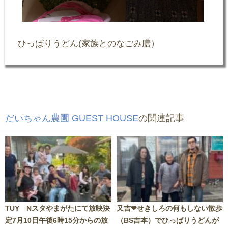
ひっぱりうどん(家族とのなごみ膳）
だいちゃん農園 GUEST HOUSE
の関連記事
TUY Nスタやまがたにて放映決
又吉❤せきしろの何もしない散歩
定7月10日午後6時15分からの放
（BS吉本）でひっぱりうどんが