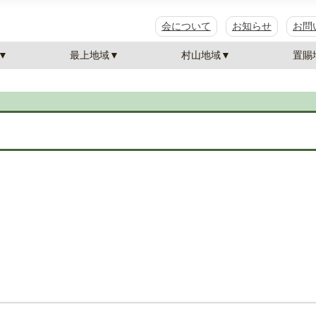
会について
お知らせ
お問
▼
最上地域▼
村山地域▼
置賜